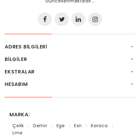
Güncellenmektedir...
ADRES BILGILERI
BILGILER
EKSTRALAR
HESABIM
MARKA:
Çelik
Demir
Ege
Esn
Karaca
Lme